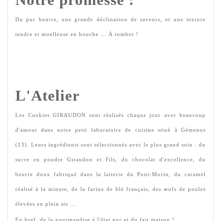
Notre promesse : 
Du pur beurre, une grande déclinaison de saveurs, et une texture 
tendre et moelleuse 
en bouche … À tomber !
L'Atelier
Les Cookies GIRAUDON sont réalisés chaque jour avec beaucoup 
d'amour dans notre petit laboratoire de cuisine situé à Gémenos 
(13). Leurs ingrédients sont sélectionnés avec le plus grand soin : du 
sucre en poudre Giraudon et Fils, du chocolat d'excellence, du 
beurre doux fabriqué dans la laiterie du Pont-Morin, du caramel 
réalisé à la minute, de la farine de blé français, des œufs de poules 
élevées en plein air ...
En bref, de la gourmandise 
à l'état pur et du fait maison 
!