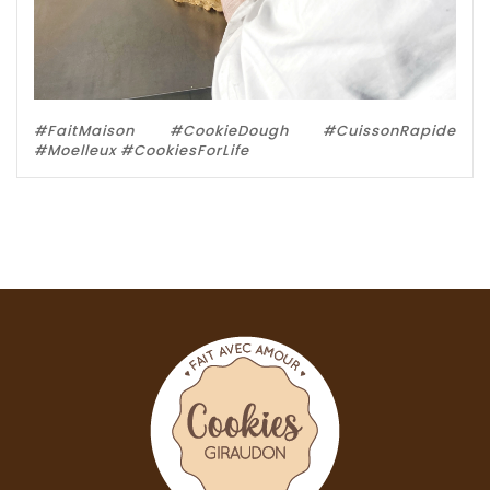
#FaitMaison #CookieDough #CuissonRapide
#Moelleux #CookiesForLife