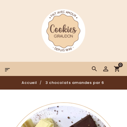
0

Accueil
3 chocolats amandes par 6