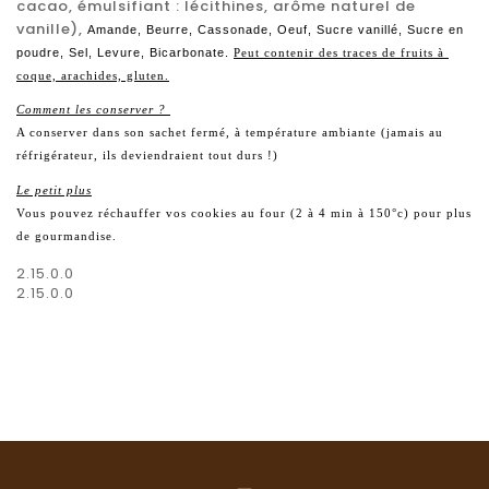
cacao, émulsifiant : lécithines, arôme naturel de
vanille),
Amande, Beurre, Cassonade, Oeuf, Sucre vanillé, Sucre en
poudre, Sel, Levure, Bicarbonate.
Peut contenir des traces de fruits à 
coque, arachides, gluten.
Comment les conserver ? 
A conserver dans son sachet fermé, à température ambiante (jamais au 
réfrigérateur, ils deviendraient tout durs !)
Le petit plus
Vous pouvez réchauffer vos cookies au four (2 à 4 min à 150°c) pour plus 
de gourmandise.
2.15.0.0
2.15.0.0